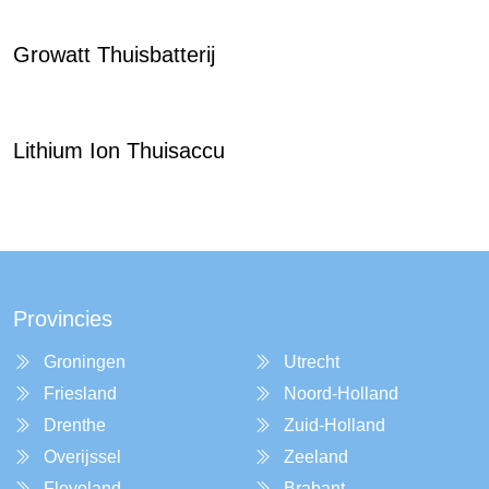
Growatt Thuisbatterij
Lithium Ion Thuisaccu
Provincies
Groningen
Utrecht
Friesland
Noord-Holland
Drenthe
Zuid-Holland
Overijssel
Zeeland
Flevoland
Brabant